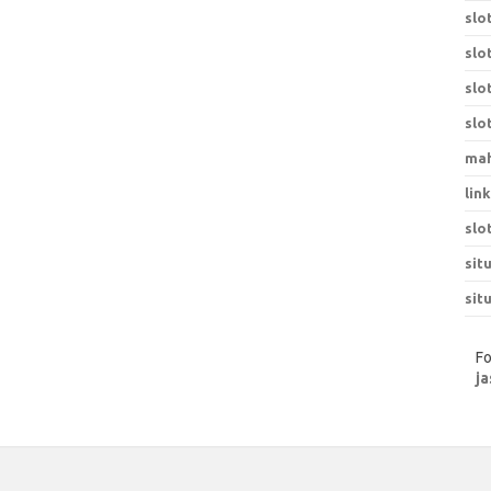
slo
slo
slo
slo
ma
link
slo
sit
sit
Fo
ja