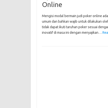
Online
Mengisi modal bermain judi poker online adala
umum dan bahkan wajib untuk dilakukan oleh 
tidak dapat ikuti taruhan poker sesuai dengan
inovatif di masa ini dengan menyajikan…
Rea