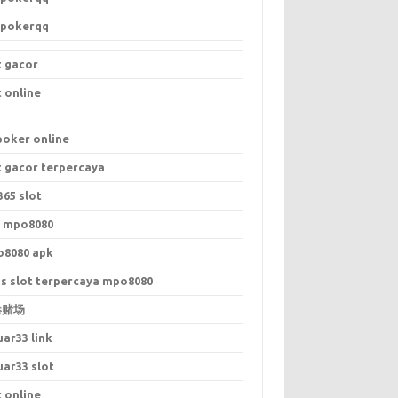
bpokerqq
t gacor
t online
poker online
t gacor terpercaya
365 slot
k mpo8080
8080 apk
us slot terpercaya mpo8080
港赌场
uar33 link
uar33 slot
t online