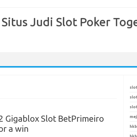
Situs Judi Slot Poker Tog
slo
slo
slo
 Gigablox Slot BetPrimeiro
mej
or a win
hk
hk