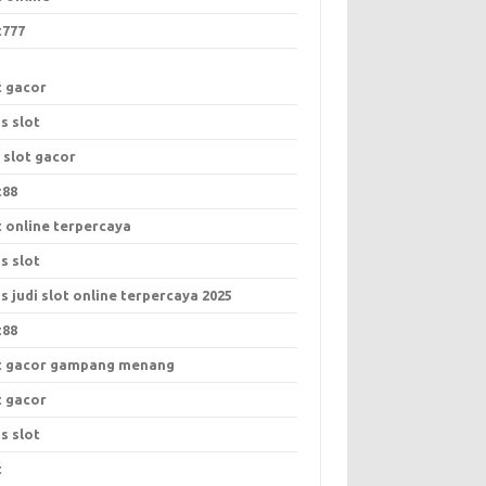
t777
t gacor
us slot
k slot gacor
t88
t online terpercaya
us slot
us judi slot online terpercaya 2025
t88
t gacor gampang menang
t gacor
us slot
t