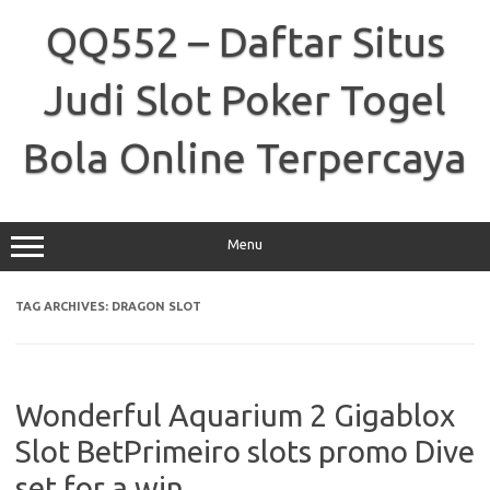
Skip
to
QQ552 – Daftar Situs
content
Judi Slot Poker Togel
Bola Online Terpercaya
Menu
TAG ARCHIVES:
DRAGON SLOT
Wonderful Aquarium 2 Gigablox
Slot BetPrimeiro slots promo Dive
set for a win